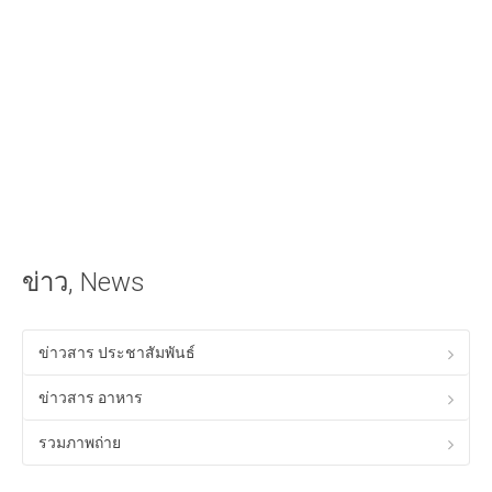
iOS Apple
วิธีนำเสียงเรียกเข้าลง iPhone ด้วย iTunes
วิธีใส่เนื้อเพลงไทยใน iTunes ให้แสดงผลใน iPhone ได้
Android
วิธีเล่นเกม Anodroid บนพีซี Windows
Program & Website Internet
สร้างเว็บไซต์ด้วย Google Site
ข่าว, News
ทำ SEO ให้ติดหน้าแรกของ Google
ควมรู้พื้อนฐานทางด้าน HTML
ข่าวสาร ประชาสัมพันธ์
โปรแกรมร้านอาหาร ฟรี
ข่าวสาร อาหาร
Tips! ดีๆสำหรับคุณ
รวมภาพถ่าย
Tips Windows XP
เรื่องทั่วไปเกี่ยวกับคอมพิวเตอร์