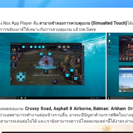
อง Nox App Player คือ
สามาถจำลองการควบคุมเกม
(
Simualted Touch)
ได้
การขยับเมาส์ให้เหมาะกับการควบคุมเกม แล้วกด Save
รดทดสอบเกม
Crossy Road, Asphalt 8 Airborne, Batman: Arkham Or
่าแอพสามารถทำงานค่อนข้างราบลื่น อาจจะมีปัญหาด้านกราฟฟิคในบางจุด 
ก็สามารถเล่นต่อไปได้ และเรายังสามารถดาวน์โหลดเกมเหล่านี้ได้ง่ายๆ ผ่านท