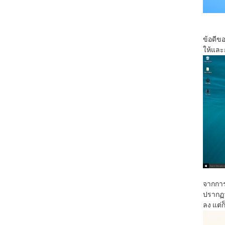
ข้อดีข
ให้และ
จากกา
ปรากฏว
ลง แต่