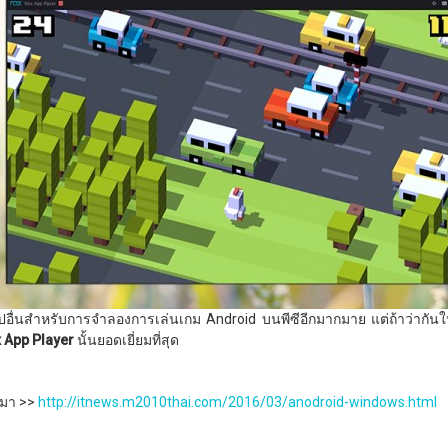
อปอื่นสำหรับการจำลองการเล่นเกม Android บนพีซีอีกมากมาย แต่ถ้าว่ากั
 App Player
นั้นยอดเยี่ยมที่สุด
ี่มา >>
http://itnews.m2010thai.com/2016/03/anodroid-windows.html