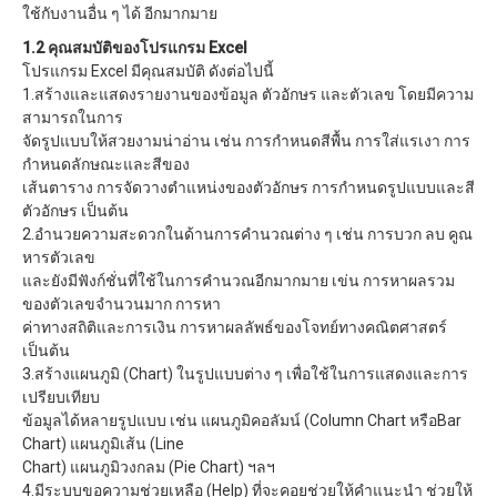
ใช้กับงานอื่น ๆ ได้ อีกมากมาย
1.2 คุณสมบัติของโปรแกรม Excel
โปรแกรม Excel มีคุณสมบัติ ดังต่อไปนี้
1.สร้างและแสดงรายงานของข้อมูล ตัวอักษร และตัวเลข โดยมีความ
สามารถในการ
จัดรูปแบบให้สวยงามน่าอ่าน เช่น การกำหนดสีพื้น การใส่แรเงา การ
กำหนดลักษณะและสีของ
เส้นตาราง การจัดวางตำแหน่งของตัวอักษร การกำหนดรูปแบบและสี
ตัวอักษร เป็นต้น
2.อำนวยความสะดวกในด้านการคำนวณต่าง ๆ เช่น การบวก ลบ คูณ
หารตัวเลข
และยังมีฟังก์ชั่นที่ใช้ในการคำนวณอีกมากมาย เข่น การหาผลรวม
ของตัวเลขจำนวนมาก การหา
ค่าทางสถิติและการเงิน การหาผลลัพธ์ของโจทย์ทางคณิตศาสตร์
เป็นต้น
3.สร้างแผนภูมิ (Chart) ในรูปแบบต่าง ๆ เพื่อใช้ในการแสดงและการ
เปรียบเทียบ
ข้อมูลได้หลายรูปแบบ เช่น แผนภูมิคอลัมน์ (Column Chart หรือBar
Chart) แผนภูมิเส้น (Line
Chart) แผนภูมิวงกลม (Pie Chart) ฯลฯ
4.มีระบบขอความช่วยเหลือ (Help) ที่จะคอยช่วยให้คำแนะนำ ช่วยให้