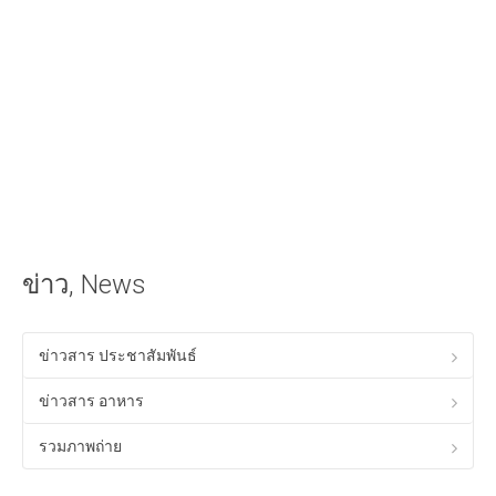
iOS Apple
วิธีนำเสียงเรียกเข้าลง iPhone ด้วย iTunes
วิธีใส่เนื้อเพลงไทยใน iTunes ให้แสดงผลใน iPhone ได้
Android
วิธีเล่นเกม Anodroid บนพีซี Windows
Program & Website Internet
สร้างเว็บไซต์ด้วย Google Site
ข่าว, News
ทำ SEO ให้ติดหน้าแรกของ Google
ควมรู้พื้อนฐานทางด้าน HTML
ข่าวสาร ประชาสัมพันธ์
โปรแกรมร้านอาหาร ฟรี
ข่าวสาร อาหาร
Tips! ดีๆสำหรับคุณ
รวมภาพถ่าย
Tips Windows XP
เรื่องทั่วไปเกี่ยวกับคอมพิวเตอร์