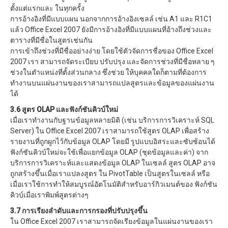
ตั้งแต่แรกและ ในทุกครั้ง
การอ้างอิงที่มีแบบแผน นอกจากการอ้างอิงเซลล์ เช่น A1 และ R1C1
แล้ว Office Excel 2007 ยังมีการอ้างอิงที่มีแบบแผนที่อ้างถึงช่วงและ
ตารางที่มีชื่อในสูตรเช่นกัน
การเข้าถึงช่วงที่มีชื่ออย่างง่าย โดยใช้ตัวจัดการชื่อของ Office Excel
2007 เรา สามารถจัดระเบียบ ปรับปรุง และจัดการช่วงที่มีชื่อหลาย ๆ
ช่วงในตำแหน่งที่ตั้งส่วนกลาง ซึ่งช่วย ให้บุคคลใดก็ตามที่ต้องการ
ทำงานบนแผ่นงานของเราสามารถแปลสูตรและข้อมูลของแผ่นงาน
ได้
3.6 สูตร OLAP และฟังก์ชันคิวบ์ใหม่
เมื่อเราทำงานกับฐานข้อมูลหลายมิติ (เช่น บริการการวิเคราะห์ SQL
Server) ใน Office Excel 2007 เราสามารถใช้สูตร OLAP เพื่อสร้าง
รายงานที่ถูกผูกไว้กับข้อมูล OLAP โดยมี รูปแบบอิสระและซับซ้อนได้
ฟังก์ชันคิวบ์ใหม่จะใช้เพื่อแยกข้อมูล OLAP (ชุดข้อมูลและค่า) จาก
บริการการวิเคราะห์และแสดงข้อมูล OLAP ในเซลล์ สูตร OLAP อาจ
ถูกสร้างขึ้นเมื่อเราแปลงสูตร ใน PivotTable เป็นสูตรในเซลล์ หรือ
เมื่อเราใช้การทำให้สมบูรณ์อัตโนมัติสำหรับอาร์กิวเมนต์ของ ฟังก์ชัน
คิวบ์เมื่อเราพิมพ์สูตรต่างๆ
3.7 การเรียงลำดับและการกรองที่ปรับปรุงขึ้น
ใน Office Excel 2007 เราสามารถจัดเรียงข้อมูลในแผ่นงานของเรา