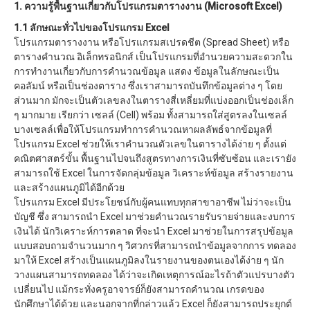
1. ความรู้พื้นฐานเกี่ยวกับโปรแกรมตารางงาน (Microsoft Excel)
1.1 ลักษณะทั่วไปของโปรแกรม Excel
โปรแกรมตารางงาน หรือโปรแกรมสเปรดชีต (Spread Sheet) หรือ
ตารางคำนวณ อิเล็กทรอนิกส์ เป็นโปรแกรมที่อำนวยความสะดวกใน
การทำงานเกี่ยวกับการคำนวณข้อมูล แสดง ข้อมูลในลักษณะเป็น
คอลัมน์ หรือเป็นช่องตาราง ซึ่งเราสามารถบันทึกข้อมูลต่าง ๆ โดย
ส่วนมาก มักจะเป็นตัวเลขลงในตารางสี่เหลี่ยมที่แบ่งออกเป็นช่องเล็ก
ๆ มากมาย เรียกว่า เซลล์ (Cell) พร้อม ทั้งสามารถใส่สูตรลงในเซลล์
บางเซลล์เพื่อให้โปรแกรมทำการคำนวณหาผลลัพธ์จากข้อมูลที่
โปรแกรม Excel ช่วยให้เราคำนวณตัวเลขในตารางได้ง่าย ๆ ตั้งแต่
คณิตศาสตร์ขั้น พื้นฐานไปจนถึงสูตรทางการเงินที่ซับซ้อน และเรายัง
สามารถใช้ Excel ในการจัดกลุ่มข้อมูล วิเคราะห์ข้อมูล สร้างรายงาน
และสร้างแผนภูมิได้อีกด้วย
โปรแกรม Excel มีประโยชน์กับผู้คนแทบทุกสาขาอาชีพ ไม่ว่าจะเป็น
บัญชี ซึ่ง สามารถนำ Excel มาช่วยคำนวณรายรับรายจ่ายและงบการ
เงินได้ นักวิเคราะห์การตลาด ที่จะนำ Excel มาช่วยในการสรุปข้อมูล
แบบสอบถามจำนวนมาก ๆ วิศวกรที่สามารถนำข้อมูลจากการ ทดลอง
มาให้ Excel สร้างเป็นแผนภูมิลงในรายงานของตนเองได้ง่าย ๆ นัก
วางแผนสามารถทดลอง ได้ว่าจะเกิดเหตุการณ์อะไรถ้าตัวแปรบางตัว
เปลี่ยนไป แม้กระทั่งครูอาจารย์ก็ยังสามารถคำนวณ เกรดของ
นักศึกษาได้ด้วย และนอกจากที่กล่าวแล้ว Excel ก็ยังสามารถประยุกต์