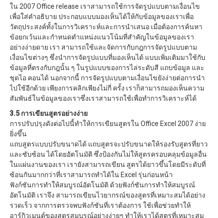
ใน 2007 Office release เราสามารถใช้การจัดรูปแบบตามเงื่อนไข
เพื่อใส่คำอธิบาย ประกอบแบบมองเห็นได้ให้กับข้อมูลของเราเพื่อ
วัตถุประสงค์ทั้งในการวิเคราะห์และการนำเสนอ เมื่อต้องการค้นหา
ข้อยกเว้นและกำหนดตำแหน่งแนวโน้มที่สำคัญในข้อมูลของเรา
อย่างง่ายดาย เรา สามารถใช้และจัดการกับกฎการจัดรูปแบบตาม
เงื่อนไขต่างๆ ซึ่งนำการจัดรูปแบบที่มองเห็นได้ แบบเพิ่มเติมมาใช้กับ
ข้อมูลที่ตรงกับกฎนั้น ๆ ในรูปแบบของการไล่ระดับสี แถบข้อมูล และ
ชุดไอ คอนได้ นอกจากนี้ การจัดรูปแบบตามเงื่อนไขยังง่ายต่อการนำ
ไปใช้อีกด้วย เพียงการคลิกเพียงไม่กี่ ครั้ง เราก็สามารถมองเห็นความ
สัมพันธ์ในข้อมูลของเราซึ่งเราสามารถใช้เพื่อทำการวิเคราะห์ได้
3.5 การเขียนสูตรอย่างง่าย
การปรับปรุงดังต่อไปนี้ทำให้การเขียนสูตรใน Office Excel 2007 ง่าย
ยิ่งขึ้น
แถบสูตรแบบปรับขนาดได้ แถบสูตรจะปรับขนาดให้รองรับสูตรที่ยาว
และซับซ้อน ได้โดยอัตโนมัติ ซึ่งป้องกันไม่ให้สูตรครอบคลุมข้อมูลอื่น
ในแผ่นงานของเรา เรายังสามารถเขียน สูตรได้ยาวขึ้นโดยมีระดับที่
ซ้อนกันมากกว่าที่เราสามารถทำได้ใน Excel รุ่นก่อนหน้า
ฟังก์ชันการทำให้สมบูรณ์อัตโนมัติ ด้วยฟังก์ชันการทำให้สมบูรณ์
อัตโนมัติ เราจึง สามารถเขียนไวยากรณ์ของสูตรที่เหมาะสมได้อย่าง
รวดเร็ว จากการตรวจพบฟังก์ชันที่เราต้องการ ใช้เพื่อช่วยทำให้
อาร์กิวเมนต์ของสูตรสมบูรณ์อย่างง่ายๆ ทำให้เราได้สูตรที่เหมาะสม