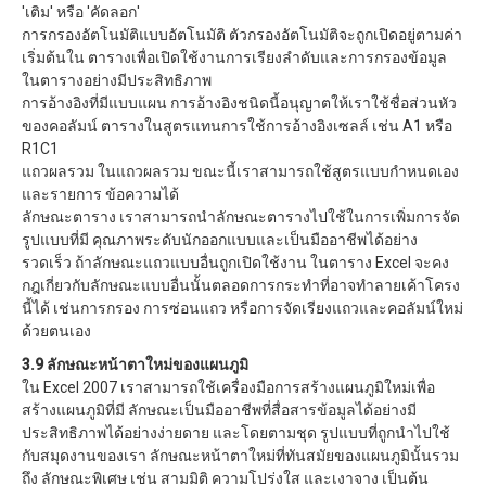
'เติม' หรือ 'คัดลอก'
การกรองอัตโนมัติแบบอัตโนมัติ ตัวกรองอัตโนมัติจะถูกเปิดอยู่ตามค่า
เริ่มต้นใน ตารางเพื่อเปิดใช้งานการเรียงลำดับและการกรองข้อมูล
ในตารางอย่างมีประสิทธิภาพ
การอ้างอิงที่มีแบบแผน การอ้างอิงชนิดนี้อนุญาตให้เราใช้ชื่อส่วนหัว
ของคอลัมน์ ตารางในสูตรแทนการใช้การอ้างอิงเซลล์ เช่น A1 หรือ
R1C1
แถวผลรวม ในแถวผลรวม ขณะนี้เราสามารถใช้สูตรแบบกำหนดเอง
และรายการ ข้อความได้
ลักษณะตาราง เราสามารถนำลักษณะตารางไปใช้ในการเพิ่มการจัด
รูปแบบที่มี คุณภาพระดับนักออกแบบและเป็นมืออาชีพได้อย่าง
รวดเร็ว ถ้าลักษณะแถวแบบอื่นถูกเปิดใช้งาน ในตาราง Excel จะคง
กฎเกี่ยวกับลักษณะแบบอื่นนั้นตลอดการกระทำที่อาจทำลายเค้าโครง
นี้ได้ เช่นการกรอง การซ่อนแถว หรือการจัดเรียงแถวและคอลัมน์ใหม่
ด้วยตนเอง
3.9 ลักษณะหน้าตาใหม่ของแผนภูมิ
ใน Excel 2007 เราสามารถใช้เครื่องมือการสร้างแผนภูมิใหม่เพื่อ
สร้างแผนภูมิที่มี ลักษณะเป็นมืออาชีพที่สื่อสารข้อมูลได้อย่างมี
ประสิทธิภาพได้อย่างง่ายดาย และโดยตามชุด รูปแบบที่ถูกนำไปใช้
กับสมุดงานของเรา ลักษณะหน้าตาใหม่ที่ทันสมัยของแผนภูมินั้นรวม
ถึง ลักษณะพิเศษ เช่น สามมิติ ความโปร่งใส และเงาจาง เป็นต้น