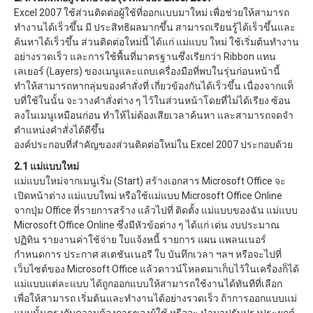
Excel 2007 ใช้ส่วนติดต่อผู้ใช้ที่ออกแบบมาใหม่ เพื่อช่วยให้สามารถ
ทำงานได้เร็วขึ้น มี ประสิทธิผลมากขึ้น สามารถเรียนรู้ได้เร็วขึ้นและ
ค้นหาได้เร็วขึ้น ส่วนติดต่อใหม่นี้ ได้แก่ แม่แบบ ใหม่ ใช้เริ่มต้นทำงาน
อย่างรวดเร็ว และการใช้พื้นที่มาตรฐานซึ่งเรียกว่า Ribbon แทน
เลเยอร์ (Layers) ของเมนูและแถบเครื่องมือที่พบในรุ่นก่อนหน้านี้
ทำให้สามารถหากลุ่มของคำสั่งที่ เกี่ยวข้องกันได้เร็วขึ้น เนื่องจากแท็
บที่ใช้ในนั้น จะวางคำสั่งต่าง ๆ ไว้ในส่วนหน้าโดยที่ไม่ได้เรียง ซ้อน
ลงในเมนูเหมือนก่อน ทำให้ไม่ต้องเสียเวลาค้นหา และสามารถจดจำ
ตำแหน่งคำสั่งได้ดีขึ้น
องค์ประกอบที่สำคัญของส่วนติดต่อใหม่ใน Excel 2007 ประกอบด้วย
2.1 แม่แบบใหม่
แม่แบบใหม่จากเมนูเริ่ม (Start) สร้างเอกสาร Microsoft Office จะ
เปิดหน้าต่าง แม่แบบใหม่ หรือใช้แม่แบบ Microsoft Office Online
จากปุ่ม Office ที่รายการสร้าง แล้วไปที่ ติดตั้ง แม่แบบของฉัน แม่แบบ
Microsoft Office Online ซึ่งมีหัวข้อต่าง ๆ ได้แก่ เด่น งบประมาณ
ปฏิทิน รายงานค่าใช้จ่าย ใบแจ้งหนี้ รายการ แผน แพลนเนอร์
กำหนดการ ประกาศ สเตชันเนอรี ใบ บันทึกเวลา ฯลฯ หรือจะไปที่
เว็บไซต์ของ Microsoft Office แล้วดาวน์โหลดมาเก็บไว้ในเครื่องก็ได้
แม่แบบแต่ละแบบ ได้ถูกออกแบบให้สามารถใช้งานได้ทันทีที่เลือก
เพื่อให้สามารถ เริ่มต้นและทำงานได้อย่างรวดเร็ว ถ้าการออกแบบแม่