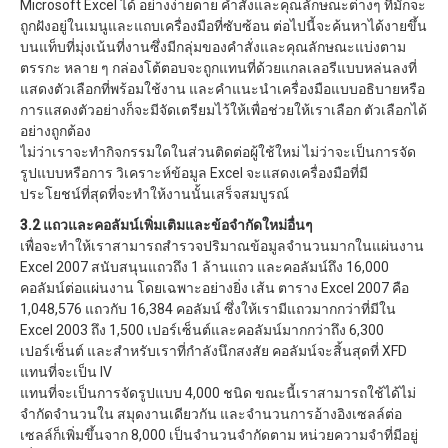
Microsoft Excel ได้ อย่างง่ายดาย คำสั่งและคุณลักษณะต่างๆ ที่มักจะ
ถูกฝังอยู่ในเมนูและแถบเครื่องมือที่ซับซ้อน ต่อไปนี้จะค้นหาได้งายขึ้น
บนแท็บที่มุ่งเน้นที่งานซึ่งมีกลุ่มของคำสั่งและคุณลักษณะแบ่งตาม
ตรรกะ หลาย ๆ กล่องโต้ตอบจะถูกแทนที่ด้วยแกลเลอรีแบบหล่นลงที่
แสดงตัวเลือกที่พร้อมใช้งาน และคำแนะนำเครื่องมือแบบอธิบายหรือ
การแสดงตัวอย่างก็จะมีจัดเตรียมไว้ให้เพื่อช่วยให้เราเลือก ตัวเลือกได้
อย่างถูกต้อง
ไม่ว่าเราจะทำกิจกรรมใดในส่วนติดต่อผู้ใช้ใหม่ ไม่ว่าจะเป็นการจัด
รูปแบบหรือการ วิเคราะห์ข้อมูล Excel จะแสดงเครื่องมือที่มี
ประโยชน์ที่สุดที่จะทำให้งานนั้นเสร็จสมบูรณ์
3.2 แถวและคอลัมน์เพิ่มเติมและข้อจำกัดใหม่อื่นๆ
เพื่อจะทำให้เราสามารถสำรวจปริมาณข้อมูลจำนวนมากในแผ่นงาน
Excel 2007 สนับสนุนแถวถึง 1 ล้านแถว และคอลัมน์ถึง 16,000
คอลัมน์ต่อแผ่นงาน โดยเฉพาะอย่างยิ่ง เส้น ตาราง Excel 2007 คือ
1,048,576 แถวกับ 16,384 คอลัมน์ ซึ่งให้เรามีแถวมากกว่าที่มีใน
Excel 2003 ถึง 1,500 เปอร์เซ็นต์และคอลัมน์มากกว่าถึง 6,300
เปอร์เซ็นต์ และสำหรับเราที่กำลังนึกสงสัย คอลัมน์จะสิ้นสุดที่ XFD
แทนที่จะเป็น IV
แทนที่จะเป็นการจัดรูปแบบ 4,000 ชนิด ขณะนี้เราสามารถใช้ได้ไม่
จำกัดจำนวนใน สมุดงานเดียวกัน และจำนวนการอ้างอิงเซลล์ต่อ
เซลล์ก็เพิ่มขึ้นจาก 8,000 เป็นจำนวนจำกัดตาม หน่วยความจำที่มีอยู่