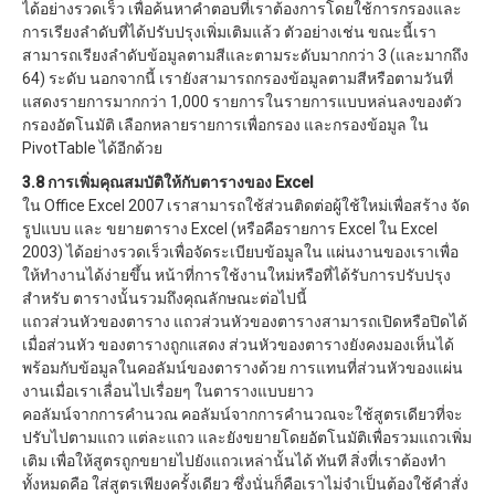
ได้อย่างรวดเร็ว เพื่อค้นหาคำตอบที่เราต้องการโดยใช้การกรองและ
การเรียงลำดับที่ได้ปรับปรุงเพิ่มเติมแล้ว ตัวอย่างเช่น ขณะนี้เรา
สามารถเรียงลำดับข้อมูลตามสีและตามระดับมากกว่า 3 (และมากถึง
64) ระดับ นอกจากนี้ เรายังสามารถกรองข้อมูลตามสีหรือตามวันที่
แสดงรายการมากกว่า 1,000 รายการในรายการแบบหล่นลงของตัว
กรองอัตโนมัติ เลือกหลายรายการเพื่อกรอง และกรองข้อมูล ใน
PivotTable ได้อีกด้วย
3.8 การเพิ่มคุณสมบัติให้กับตารางของ Excel
ใน Office Excel 2007 เราสามารถใช้ส่วนติดต่อผู้ใช้ใหม่เพื่อสร้าง จัด
รูปแบบ และ ขยายตาราง Excel (หรือคือรายการ Excel ใน Excel
2003) ได้อย่างรวดเร็วเพื่อจัดระเบียบข้อมูลใน แผ่นงานของเราเพื่อ
ให้ทำงานได้ง่ายขึ้น หน้าที่การใช้งานใหม่หรือที่ได้รับการปรับปรุง
สำหรับ ตารางนั้นรวมถึงคุณลักษณะต่อไปนี้
แถวส่วนหัวของตาราง แถวส่วนหัวของตารางสามารถเปิดหรือปิดได้
เมื่อส่วนหัว ของตารางถูกแสดง ส่วนหัวของตารางยังคงมองเห็นได้
พร้อมกับข้อมูลในคอลัมน์ของตารางด้วย การแทนที่ส่วนหัวของแผ่น
งานเมื่อเราเลื่อนไปเรื่อยๆ ในตารางแบบยาว
คอลัมน์จากการคำนวณ คอลัมน์จากการคำนวณจะใช้สูตรเดียวที่จะ
ปรับไปตามแถว แต่ละแถว และยังขยายโดยอัตโนมัติเพื่อรวมแถวเพิ่ม
เติม เพื่อให้สูตรถูกขยายไปยังแถวเหล่านั้นได้ ทันที สิ่งที่เราต้องทำ
ทั้งหมดคือ ใส่สูตรเพียงครั้งเดียว ซึ่งนั่นก็คือเราไม่จำเป็นต้องใช้คำสั่ง