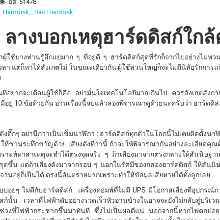
ฮิต: 51478
:
Harddisk,
Bad Harddisk,
 ลางบอกเหตุฮาร์ดดิสก์ใกล
่าผู้ใช้บางท่านรู้สึกแย่มาก ๆ ที่อยู่ดี ๆ ฮาร์ดดิสก์สุดที่รักก็จากไปอย่างไม่
า แต่ก็หาได้สังเกตไม่ ในขณะเดียวกัน ผู้ใช้ส่วนใหญ่ก็จะไม่มีนิสัยรักการแบ
ย
นที่อยากจะเตือนผู้ใช้ก็คือ อย่ามั่นใจเทคโนโลยีมากเกินไป ควรสังเกตสังกาม
งมีอยู่ 10 ข้อด้วยกัน อ่านเรื่องนี้จบแล้วลองพิจารณาดูด้วยนะครับว่า ฮาร์ดดิสก์
งดังติ๊กๆ อย่านึกว่าเป็นเข็มนาฬิกา : ฮาร์ดดิสก์ทุกตัวในโลกนี้ไม่เคยติดตั้งน
กๆ ให้ชวนระทึกขวัญด้วย เสียงดังที่ว่านี้ ถ้าจะให้พิจารณากันอย่างละเอียดค
คราะห์หาสาเหตุจะทำได้ตรงจุดจริง ๆ ถ้าเสียงมาจากตรงกลางให้สันนิษฐาน
รุดขึ้น แต่ถ้าเสียงดังมาจากรอบ ๆ นอกในรัศมีของกล่องฮาร์ดดิสก์ ให้สันน
จานอยู่ก็เป็นได้ ตรงนี้อันตรายมากเพราะทำให้ข้อมูลเสียหายได้ทั้งลูกเลย
บบ่อยๆ ไม่ดีกับฮาร์ดดิสก์ : เครื่องคอมพ์ที่ไม่มี UPS มีโอกาสเสี่ยงที่อุป
ิสก์นั้น เวลาที่ไฟฟ้าดับอย่างรวดเร็วหัวอ่านข้างในอาจจะยังไม่กลับสู่บร
่วงที่ไฟฟ้ากระชากขึ้นมาทันที ซึ่งไม่เป็นผลดีแน่ นอกจากนี้หากไฟตกบ่อย