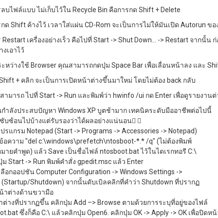
รลบไฟล์แบบ ไม่เก็บไว้ใน Recycle Bin คือการกด Shift + Delete
รกด Shift ค้างไว้ เวลาใส่แผ่น CD-Rom จะเป็นการไม่ให้มันเปิด Autorun ขอ
 Restart เครื่องอย่างเร็ว คือไปที่ Start -> Shut Down... -> Restart จากนั้น ก
้างเอาไว้
ะหว่างใช้ Browser คุณสามารถกดปุ่ม Space Bar เพื่อเลื่อนหน้าลง และ Shift
Shift + คลิก จะเป็นการเปิดหน้าต่างขึ้นมาใหม่ โดยไม่ต้อง back กลับ
ณสามารถ ไปที่ Start -> Run และพิมพ์ว่า hwinfo /ui กด Enter เพื่อดูรายงา
กำลังประสบปัญหา Windows XP บูตช้ามาก เทคนิคระดับมืออาชีพต่อไปนี้
ูซับซ้อนไปบ้างแต่รับรองว่าได้ผลอย่างแน่นอน 
ดโปรแกรม Notepad (Start -> Programs -> Accessories -> Notepad)
์ข้อความ "del c:\windows\prefetch\ntosboot-*.* /q" (ไม่ต้องพิมพ์
หมายคำพูด) แล้ว Save เป็นชื่อไฟล์ ntosboot.bat ไว้ในไดเรกทอรี C:\
ปุ่ม Start -> Run พิมพ์คำสั่ง gpedit.msc แล้ว Enter
กเลือกออปชัน Computer Configuration -> Windows Settings ->
s (Startup/Shutdown) จากนั้นดับเบิลคลิกที่คำว่า Shutdown ที่ปรากฏ
หน้าต่างด้านขวามือ
น้าต่างที่ปรากฏขึ้น คลิกปุ่ม Add –> Browse ตามด้วยการระบุที่อยู่ของไฟล์
t.bat ซึ่งก็คือ C:\ แล้วคลิกปุ่ม Open6. คลิกปุ่ม OK -> Apply -> OK เพื่อปิดหน