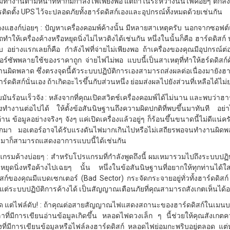
ทำงานตามหน้าที่หากมีกำลังไฟเพียงพอ แต่ถ้าในระหว่างนั้นไฟค่อยๆ ตกลงแล
รติดตั้ง UPS ไว้จะปลอดภัยทั้งฮาร์ดดิสก์เองและอุปกรณ์ทั้งหมดด้วยเช่นกัน
ื่องแฮงก์บ่อยๆ : ปัญหาเครื่องคอมพ์ค้างนั้น มีหลายสาเหตุครับ นอกจากซอฟต
ำให้เครื่องค้างหรือหยุดนิ่งไม่ไหวติงได้เช่นกัน หนึ่งในนั้นก็คือ ฮาร์ดดิสก์
บ อย่างแรกเลยก็คือ กำลังไฟที่จ่ายไม่เพียงพอ ถ้าเครื่องของคุณมีอุปกรณ์
อร์ซัพพลายใช้ของราคาถูก จ่ายไฟไม่พอ แบบนี้เป็นสาเหตุที่ทำให้ฮร์ดดิสก์
นผิดพลาด ซึ่งตรงจุดนี้ตัวระบบปฏิบัติการเองสามารถส่งผลต่อเนื่องมายังฮาร
าร์ดดิสก์นั่นเอง ถ้าเกิดอะไรขึ้นกับส่วนหนึ่ง ย่อมส่งผลไปยังส่วนที่เหลือได้ไม
มันร้อนเร็วจัง : หลังจากที่คุณเปิดสวิตช์เครื่องคอมพ์ได้ไม่นาน และพบว่าฮ
คงทำงานต่อไปได้ ให้ตั้งข้อสันนิษฐานถึงความผิดปกติที่พบขึ้นมาทันที อย่าไ
่าน ข้อมูลอย่างจริงๆ จังๆ แค่เปิดเครื่องแล้วอยู่ๆ ก็ร้อนขึ้นขนาดนี้ไม่ดีแ
กมา มอเตอร์อาจได้รับแรงดันไฟมากเกินไปหรือไม่เสถียรพอจนทำงานผิดพล
นมาก็สามารถแสดงอาการแบบนี้ได้เช่นกัน
แกรมค้างบ่อยๆ : สำหรับโปรแกรมที่กำลังพูดถึงนี้ ผมเหมารวมไปถึงระบบปฏิบ
นหยุดนิ่งหรือค้างไปเฉยๆ นั้น หนึ่งในข้อสันนิษฐานที่อยากให้ทุกท่านได้
ิสก์ของคุณมีแบดเซกเตอร์ (Bad Sector) กระจัดกระจายอยู่ทั่วทั้งฮาร์ดดิสก
้แต่ระบบปฏิบัติการค้างได้ เป็นสัญญาณเตือนภัยที่คุณสามารถสังเกตเห็นได้อย
ิด แต่ไฟล์ดับ! : ถ้าคุณต่อสายสัญญาณไฟแสดงสถานะของฮาร์ดดิสก์ในเมนบ
ลาที่มีการเขียนอ่านข้อมูลเกิดขึ้น หลอดไฟดวงเล็ก ๆ นี้ช่วยให้คุณสังเกต
งที่มีการเขียนข้อมูลหรือไฟล์ลงฮาร์ดดิสก์ หลอดไฟย่อมกะพริบอยู่ตลอด แต่