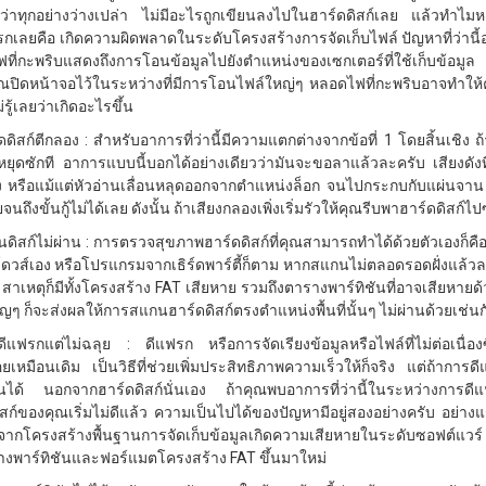
ว่าทุกอย่างว่างเปล่า ไม่มีอะไรถูกเขียนลงไปในฮาร์ดดิสก์เลย แล้วทำไม
รกเลยคือ เกิดความผิดพลาดในระดับโครงสร้างการจัดเก็บไฟล์ ปัญหาที่ว่านี
ที่กะพริบแสดงถึงการโอนข้อมูลไปยังตำแหน่งของเซกเตอร์ที่ใช้เก็บข้อมูล 
าคุณปิดหน้าจอไว้ในระหว่างที่มีการโอนไฟล์ใหญ่ๆ หลอดไฟที่กะพริบอาจทำให้ค
รู้เลยว่าเกิดอะไรขึ้น
ดดิสก์ตีกลอง : สำหรับอาการที่ว่านี้มีความแตกต่างจากข้อที่ 1 โดยสิ้นเชิง 
หยุดซักที อาการแบบนี้บอกได้อย่างเดียวว่ามันจะขอลาแล้วละครับ เสียงดั
ัง หรือแม้แต่หัวอ่านเลื่อนหลุดออกจากตำแหน่งล็อก จนไปกระกบกับแผ่นจาน ถ
จนถึงขั้นกู้ไม่ได้เลย ดังนั้น ถ้าเสียงกลองเพิ่งเริ่มรัวให้คุณรีบพาฮาร์ดดิสก
ดิสก์ไม่ผ่าน : การตรวจสุขภาพฮาร์ดดิสก์ที่คุณสามารถทำได้ด้วยตัวเองก็คือ 
ดวส์เอง หรือโปรแกรมจากเธิร์ดพาร์ตี้ก็ตาม หากสแกนไม่ตลอดรอดฝั่งแล้วละก็
้น สาเหตุก็มีทั้งโครงสร้าง FAT เสียหาย รวมถึงตารางพาร์ทิชันที่อาจเสียหาย
ญๆ ก็จะส่งผลให้การสแกนฮาร์ดดิสก์ตรงตำแหน่งพื้นที่นั้นๆ ไม่ผ่านด้วยเช่นกัน
ดีแฟรกแต่ไม่ฉลุย : ดีแฟรก หรือการจัดเรียงข้อมูลหรือไฟล์ที่ไม่ต่อเนื่องซ
้อยเหมือนเดิม เป็นวิธีที่ช่วยเพิ่มประสิทธิภาพความเร็วให้ก็จริง แต่ถ้ากา
ได้ นอกจากฮาร์ดดิสก์นั่นเอง ถ้าคุณพบอาการที่ว่านี้ในระหว่างการดีแฟ
ิสก์ของคุณเริ่มไม่ดีแล้ว ความเป็นไปได้ของปัญหามีอยู่สองอย่างครับ อย่าง
ากโครงสร้างพื้นฐานการจัดเก็บข้อมูลเกิดความเสียหายในระดับซอฟต์แวร
้างพาร์ทิชันและฟอร์แมตโครงสร้าง FAT ขึ้นมาใหม่