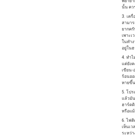
พยายาม
นั้น คว
3. เคร
สามารถท
ยากครั
เพาะเว
ในทำงา
อยู่ในฮ
4. ทำไม
แต่ยัง
เขียน-อ
ร้อนออ
หายขึ้
5. โปร
แล้วมั
ฮาร์ดด
หรือแม
6. ไฟต
เห็นเว
ระหว่า