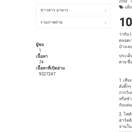
2553
แท็ก
ข่าวสาร อาหาร
10
รวมภาพถ่าย
ว่ากันว
ตลอดเวล
ผู้ชม
บ้างเล
1
ประเด็
เนื้อหา
ตาย ซึ่
74
เนื้อหาที่เปิดอ่าน
9327247
1. เสีย
ดังติ๊
การวิเ
หรือชำ
กับแผ่น
2. ไฟดั
ฮาร์ดด
จานในช