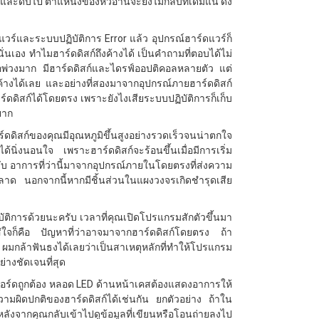
ะดับไป ตำแหน่งของหัวอ่านจะยังไม่กลับที่เดิมแน่ ดัง
์แวร์และระบบปฏิบัติการ Error แล้ว อุปกรณ์ฮาร์ดแวร์ก็
 นั่นเอง ทำไมฮาร์ดดิสก์ถึงค้างได้ เป็นคำถามที่ตอบได้ไม่
ต่อพ่วงมาก มีฮาร์ดดิสก์และไดรฟ์ออปติคอลหลายตัว แต่
ค้างได้เลย และอย่างที่สองมาจากอุปกรณ์ภายฮาร์ดดิสก์
์ดดิสก์ได้โดยตรง เพราะยังไงเสียระบบปฏิบัติการก็เก็บ
่ยาก
าร์ดดิสก์ของคุณมีอุณหภูมิขึ้นสูงอย่างรวดเร็วจนน่าตกใจ
ด้นิ่งนอนใจ เพราะฮาร์ดดิสก์จะร้อนขึ้นเมื่อมีการเริ่ม
น่ครับ อาการที่ว่านี้มาจากอุปกรณ์ภายในโดยตรงที่ส่งความ
าด นอกจากนี้หากมีชิ้นส่วนในแผงวงจรเกิดชำรุดเสีย
ัติการด้วยนะครับ เวลาที่คุณเปิดโปรแกรมสักตัวขึ้นมา
ใส่ใจก็คือ ปัญหาที่ว่าอาจมาจากฮาร์ดดิสก์โดยตรง ถ้า
์ ผมกล้าฟันธงได้เลยว่าเป็นสาเหตุหลักที่ทำให้โปรแกรม
่างชัดเจนที่สุด
อร์ดถูกต้อง หลอด LED ด้านหน้าเคสต้องแสดงอาการให้
ความผิดปกติของฮาร์ดดิสก์ได้เช่นกัน ยกตัวอย่าง ถ้าใน
หลังจากคุณกลับเข้าไปดูข้อมูลที่เขียนหรือโอนถ่ายลงไป