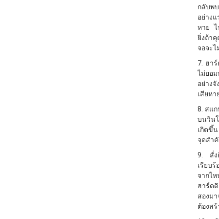
กลับพบ
อย่างแ
หาย ไฟ
ยิ่งถ้
จอจะไม่
7. ฮาร์
ไม่ยอม
อย่างจ
เสียหาย
8. สแกน
บนวินโ
เกิดขึ
จุดสำคั
9. สั่ง
เรียบร
จากไหน
ฮาร์ดด
สองมาจ
ต้องสร