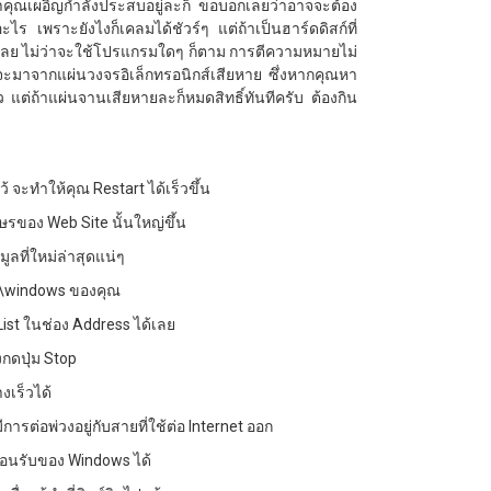
ถ้าคุณเผอิญกำลังประสบอยู่ละก็ ขอบอกเลยว่าอาจจะต้อง
อะไร เพราะยังไงก็เคลมได้ชัวร์ๆ แต่ถ้าเป็นฮาร์ดดิสก์ที่
าได้เลย ไม่ว่าจะใช้โปรแกรมใดๆ ก็ตาม การตีความหมายไม่
จจะมาจากแผ่นวงจรอิเล็กทรอนิกส์เสียหาย ซึ่งหากคุณหา
ว แต่ถ้าแผ่นจานเสียหายละก็หมดสิทธิ์ทันทีครับ ต้องกิน
ว้ จะทำให้คุณ Restart ได้เร็วขึ้น
กษรของ Web Site นั้นใหญ่ขึ้น
มูลที่ใหม่ล่าสุดแน่ๆ
 c:\\windows ของคุณ
 List ในช่อง Address ได้เลย
งกดปุ่ม Stop
งเร็วได้
ารต่อพ่วงอยู่กับสายที่ใช้ต่อ Internet ออก
ต้อนรับของ Windows ได้