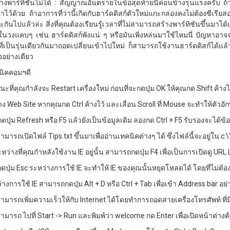
้างพาร์ทิชันไม่ได้ : สัญญาณอันตรายในข้อสุดท้ายนี้ค่อนข้างรุนแรงครับ 
ไว้ด้วย ถ้าอาการที่ว่านี้เกิดกับฮาร์ดดิสก์ตัวใหม่แกะกล่องคงไม่ต้องซีเรียส
กันไปแล้วล่ะ สิ่งที่คุณต้องเรียนรู้เวลาที่ไม่สามารถสร้างพาร์ทิชันขึ้นม
่ในวงแคบๆ เช่น ฮาร์ดดิสก์พังแน่ ๆ หรือมันเพิ่งหล่นมาใช้ไหมนี่ ปัญหาอา
ที่เป็นรุ่นเดียวกันมาถอดเปลี่ยนเข้าไปใหม่ ก็สามารถใช้งานฮาร์ดดิสก์ได้แล้
อย่างเดียว
นิคคอมฯดี
ะที่คุณกำลังจะ Restart เครื่องใหม่ ก่อนที่จะกดปุ่ม OK ให้คุณกด Shift ค้างไ
ง Web Site หากคุณกด Ctrl ค้างไว้ และเลื่อน Scroll ที่ Mouse จะทำให้ตัวอั
ดปุ่ม Refresh หรือ F5 แล้วยังเป็นข้อมูลเดิม ลองกด Ctrl + F5 รับรองจะได้ข้อ
ามารถเปิดไฟล์ Tips.txt ขึ้นมาเพื่ออ่านเทคนิคต่างๆ ได้ ซึ่งไฟล์นี้จะอยู่ใน
หว่างที่คุณกำหลังใช้งาน IE อยู่นั้น สามารถกดปุ่ม F4 เพื่อเป็นการเปิดดู URL
ดปุ่ม Esc ระหว่างการใช้ IE จะทำให้ IE ของคุณนั้นหยุดโหลดได้ โดยที่ไม่ต้อ
่างการใช้ IE สามารถกดปุ่ม Alt + D หรือ Ctrl + Tab เพื่อเข้า Address bar อย่า
ามารถเพิ่มความเร็วให้กับ Internet ได้โดยทำการถอดสายเครื่องโทรศัพท์ ที่มีก
สามารถ ไปที่ Start -> Run และพิมพ์ว่า welcome กด Enter เพื่อเปิดหน้าต่าง