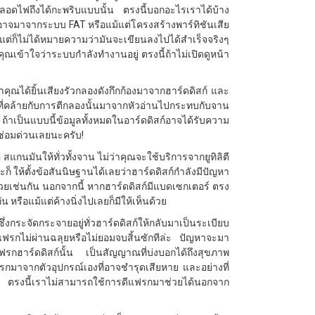
หลอดไฟถึงได้กะพริบแบบนั้น ตรงนี้บอกอะไรเราได้บ้าง
้อาจมาจากระบบ FAT หรือแม้แต่โครงสร้างพาร์ทิชันเสีย
แต่ก็ไม่ได้หมายความว่ามันจะเขียนลงไปได้สำเร็จจริงๆ
ุณเข้าใจว่าระบบกำลังทำงานอยู่ ตรงนี้ถ้าไม่เปิดดูหน้า
ถ้าคุณได้ยิ้นเสียงรัวกลองดังกึกก้องมาจากฮาร์ดดิสก์ และ
งที่คล้ายกับการตีกลองนั้นมาจากหัวอ่านไปกระทบกับจาน
้าเป็นแบบนี้ข้อมูลทั้งหมดในอาร์ดดิสก์อาจได้รับความ
์ไปซ่อมด่วนเลยนะครับ!
สแกนมันให้ทั่วทั้งจาน ไม่ว่าคุณจะใช้บริการจากยูทิลิตี
 ให้ตั้งข้อสันนิษฐานได้เลยว่าฮาร์ดดิสก์กำลังมีปัญหา
ด้วยเช่นกัน นอกจากนี้ หากฮาร์ดดิสก์มีแบดเซกเตอร์ ตรง
 หรือแม้แต่ค้างนิ่งไปเลยก็มีให้เห็นด้วย
ึ่งกระจัดกระจายอยู่ทั่วฮาร์ดดิสก์ให้กลับมาเป็นระเบียบ
รดีแฟรกไม่ผ่านฉลุยหรือไม่ยอมจบสิ้นซักทีล่ะ ปัญหาจะมา
รกฮาร์ดดิสก์นั้น เป็นสัญญาณที่บ่งบอกได้ถึงสุขภาพ
แรกมาจากตัวอุปกรณ์เองที่อาจชำรุดเสียหาย และอย่างที่
์ ตรงนี้เราไม่สามารถใช้การดีแฟรกมาช่วยได้นอกจาก