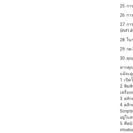
25. กา
26. กา
27. การ
Shift ค
28. ในร
29. กด 
30. คุ
หากคุณ
แม้จะด
1. เปิ
2. พิมพ
เครื่อง
3. คลิก
4. คลิ
Script
อยู่ใน
5. ที่ห
ntosboo