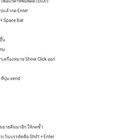
พื่อแก้คำที่พิมพ์ผิดไปแล้ว
งไปแล้วกด Enter
t + Space Bar
ึ้น
enu
อาเครื่องหมาย Show Click ออก
่ปุ่ม send
ะขยายคืนมาอีก ให้กดซ้ำ
เว้นบรรทัดคือ Shift + Enter