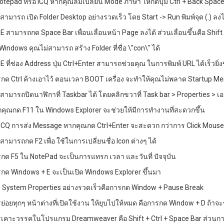
 Notepad หรือ ICQ หากคุณลืมเปลี่ยน Mode ภาษา ให้กดปุ่ม Ctrl + Back Space เ
สามารถ เปิด Folder Desktop อย่างรวดเร็ว โดย Start -> Run พิมพ์จุด (.) ล
IE สามารถกด Space Bar เพื่อนเลื่อนหน้า Page ลงได้ ส่วนเลื่อนขึ้นคือ Shif
Windows คุณไม่สามารถ สร้าง Folder ที่ชื่อ \"con\" ได้
IE ที่ช่อง Address ปุ่ม Ctrl+Enter สามารถช่วยคุณ ในการพิมพ์ URL ได้เร็วยิ่งข
รกด Ctrl ค้างเอาไว้ ตอนเวลา BOOT เครื่อง จะทำให้คุณไม่พลาด Startup M
ณสามารถปิดนาฬิกาที่ Taskbar ได้ โดยคลิกขวาที่ Task bar > Properties > เ
กคุณกด F11 ใน Windows Explorer จะช่วยให้มีการทำงานที่สะดวกขึ้น
 ICQ การส่ง Message หากคุณกด Ctrl+Enter จะสะดวก กว่าการ Click Mouse ที
สามารถกด F2 เพื่อ ใช้ในการเปลี่ยนชื่อ Icon ต่างๆ ได้
รกด F5 ใน NotePad จะเป็นการแทรก เวลา และวันที่ ปัจจุบัน
รกด Windows + E จะเป็นเปิด Windows Explorer ขึ้นมา
ิด System Properties อย่างรวดเร็วคือการกด Window + Pause Break
รย่อยทุกๆ หน้าต่างที่เปิดใช้งาน ให้ยุบไปให้หมด คือการกด Window + D ถ้าจ
รเคาะวรรคในโปรแกรม Dreamweaver คือ Shift + Ctrl + Space Bar ส่วนการ