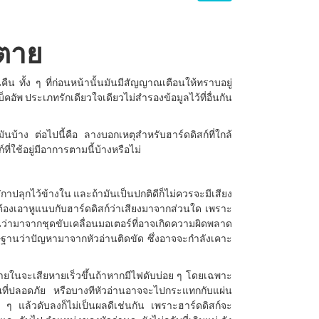
้ตาย
หวนคืน ทั้ง ๆ ที่ก่อนหน้านั้นมันมีสัญญาณเตือนให้ทราบอยู่
็คอัพ ประเภทรักเดียวใจเดียวไม่สำรองข้อมูลไว้ที่อื่นกัน
ันบ้าง ต่อไปนี้คือ ลางบอกเหตุสำหรับฮาร์ดดิสก์ที่ใกล้
ที่ใช้อยู่มีอาการตามนี้บ้างหรือไม่
าฬิกาปลุกไว้ข้างใน และถ้ามันเป็นปกติดีก็ไม่ควรจะมีเสียง
ุณต้องเอาหูแนบกับฮาร์ดดิสก์ว่าเสียงมาจากส่วนใด เพราะ
ว่ามาจากชุดขับเคลื่อนมอเตอร์ที่อาจเกิดความผิดพลาด
ิษฐานว่าปัญหามาจากหัวอ่านติดขัด ซึ่งอาจจะกำลังเคาะ
กรณ์ภายในจะเสียหายเร็วขึ้นถ้าหากมีไฟดับบ่อย ๆ โดยเฉพาะ
ิเวณที่ปลอดภัย หรือบางทีหัวอ่านอาจจะไปกระแทกกับแผ่น
 ๆ แล้วดับลงก็ไม่เป็นผลดีเช่นกัน เพราะฮาร์ดดิสก์จะ