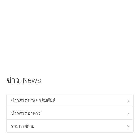
iOS Apple
วิธีนำเสียงเรียกเข้าลง iPhone ด้วย iTunes
วิธีใส่เนื้อเพลงไทยใน iTunes ให้แสดงผลใน iPhone ได้
Android
วิธีเล่นเกม Anodroid บนพีซี Windows
Program & Website Internet
สร้างเว็บไซต์ด้วย Google Site
ข่าว, News
ทำ SEO ให้ติดหน้าแรกของ Google
ควมรู้พื้อนฐานทางด้าน HTML
ข่าวสาร ประชาสัมพันธ์
โปรแกรมร้านอาหาร ฟรี
ข่าวสาร อาหาร
Tips! ดีๆสำหรับคุณ
รวมภาพถ่าย
Tips Windows XP
เรื่องทั่วไปเกี่ยวกับคอมพิวเตอร์