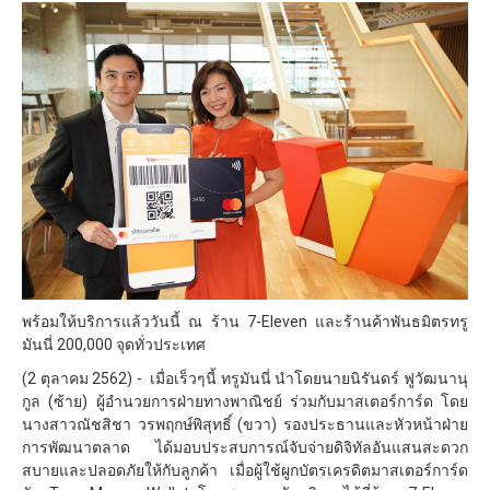
พร้อมให้บริการแล้ววันนี้ ณ ร้าน 7-Eleven และร้านค้าพันธมิตรทรู
มันนี่ 200,000 จุดทั่วประเทศ
(2 ตุลาคม 2562) - เมื่อเร็วๆนี้ ทรูมันนี่ นำโดยนายนิรันดร์ ฟูวัฒนานุ
กูล (ซ้าย) ผู้อำนวยการฝ่ายทางพาณิชย์ ร่วมกับมาสเตอร์การ์ด โดย
นางสาวณัชสิชา วรพฤกษ์พิสุทธิ์ (ขวา) รองประธานและหัวหน้าฝ่าย
การพัฒนาตลาด ได้มอบประสบการณ์จับจ่ายดิจิทัลอันแสนสะดวก
สบายและปลอดภัยให้กับลูกค้า เมื่อผู้ใช้ผูกบัตรเครดิตมาสเตอร์การ์ด